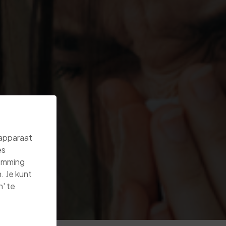
 apparaat
es
temming
. Je kunt
' te