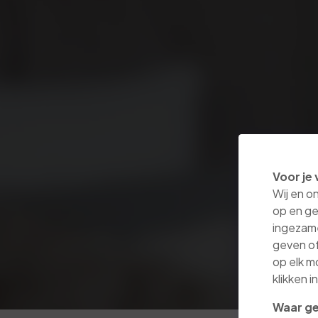
Voor je 
Wij en o
op en ge
ingezam
geven of
op elk m
klikken 
Waar ge