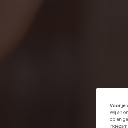
Voor je 
Wij en o
op en ge
ingezam