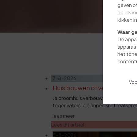
geven of
op elk m
klikken 
Waar ge
De appar
apparaat
het tone
contentm
7-8-2026
Voo
Huis bouwen of verbouwen? 
Je droomhuis verbouwen of bouwen? L
tegenvallers je plannen kunt realisere
lees meer
Lees dit artikel
5-8-2026