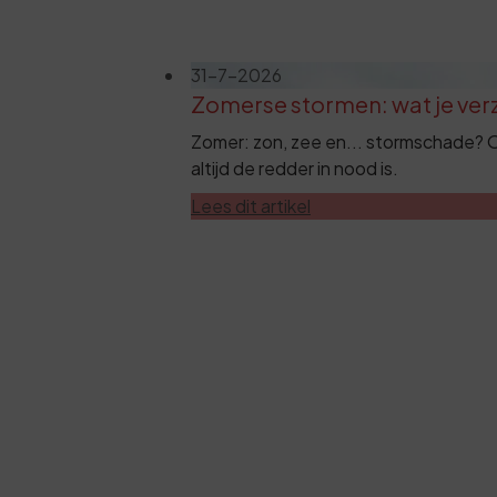
31-7-2026
Zomerse stormen: wat je verz
Zomer: zon, zee en... stormschade? O
altijd de redder in nood is.
Lees dit artikel