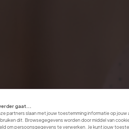
verder gaat...
nze partners slaan met jouw toestemming informatie op jouw
bruiken dit. Browsegegevens worden door middel van cooki
eld om persoonsgegevens te verwerken. Je kunt jouw toes