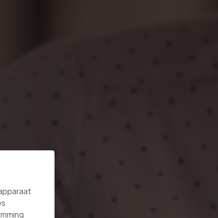
 apparaat
es
temming