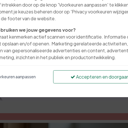
 intrekken door op de knop 'Voorkeuren aanpassen' te klikken
oment je keuzes beheren door op 'Privacy voorkeuren wijzigen
in de footer van de website.
bruiken we jouw gegevens voor?
aat kenmerken actief scannen voor identificatie. Informatie
 opslaan en/of openen. Marketing gerelateerde activiteiten,
n van gepersonaliseerde advertenties en content, advertent
eting, inzichten in het publiek en productontwikkeling.
Accepteren en doorgaa
rkeuren aanpassen
Dit moet je weten over een bouwdepot
ees waarom een bouwdepot een cruciale rol speelt en hoe j
n.