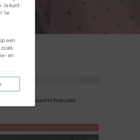
. Je kunt
' te
 op een
 zoals
ie- en
n
e zonder onverwachte financiële