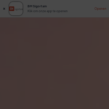
BM Sigortam
Openen
Klik om onze app te openen