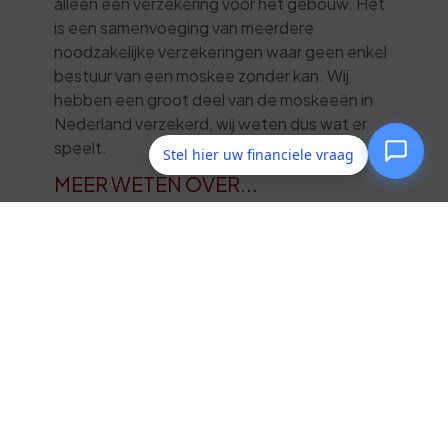
alleen een verzekering voor het gebouw. Het
is een samenvoeging van meerdere
noodzakelijke verzekeringen waar geen enkel
bestuur van een moskee zonder kan. Wij
hebben een groot deel van de moskeeën in
Nederland verzekerd, wij weten dus wat er
speelt.
Stel hier uw financiele vraag
MEER WETEN OVER...
Graag adviseren wij hierover. Vaak is het
namelijk maatwerk, maar dat is voor ons geen
issue. Wij weten wat er speelt en wat de
grote te verzekeren risico’s zijn.
Klik hier!