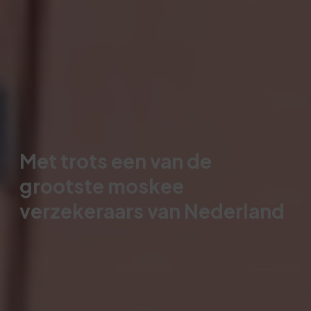
Met trots een van de
grootste moskee
verzekeraars van Nederland