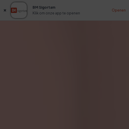
BM Sigortam
Openen
Klik om onze app te openen