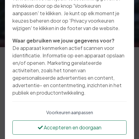
intrekken door op de knop 'Voorkeuren
aanpassen' te klikken. Je kunt op elk moment je
keuzes beheren door op 'Privacy voorkeuren
wijzigen' te klikken in de footer van de website.
Waar gebruiken we jouw gegevens voor?
De apparaat kenmerken actief scannen voor
identificatie. Informatie op een apparaat opslaan
en/of openen. Marketing gerelateerde
activiteiten, zoals het tonen van
We zijn met z’n allen
gepersonaliseerde advertenties en content,
vaak en veel onderweg.
advertentie- en contentmeting, inzichten in het
publiek en productontwikkeling.
Dit zorgt dagelijks voor ongevallen. Soms met
Voorkeuren aanpassen
ernstige gevolgen, maar gelukkig vaak ook
met alleen materiële schade. Een schade kan
Accepteren en doorgaan
al snel in de papieren lopen, voor uzelf en de
tegenpartij.