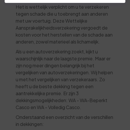
Het is wettelijk verplicht om u te verzekeren
tegen schade die u toebrengt aan anderen
met uw voertuig. Deze Wettelijke
Aansprakelijkheidsverzekering vergoedt de
kosten voor het herstellen van de schade aan
anderen, zowel materieel als lichamelijk.
Als u een autoverzekering zoekt, kijkt u
waarschijnlijk naar de laagste premie. Maar er
zijn nog meer dingen belangrijk bij het
vergelijken van autoverzekeringen. Wij helpen
u met het vergelijken van verzekeraars. Zo
heeft u de beste dekking tegen een
aantrekkelijke premie. Er zijn 3
dekkingsmogelijkheden: WA - WA-Beperkt
Casco en WA - Volledig Casco.
Onderstaand een overzicht van de verschillen
in dekkingen: