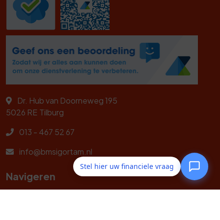
Dr. Hub van Doorneweg 195
5026 RE
Tilburg
013 - 467 52 67
info@bmsigortam.nl
Stel hier uw financiele vraag
Navigeren
Zorgverzekeringen
Hollanda Sağlık Sigortası