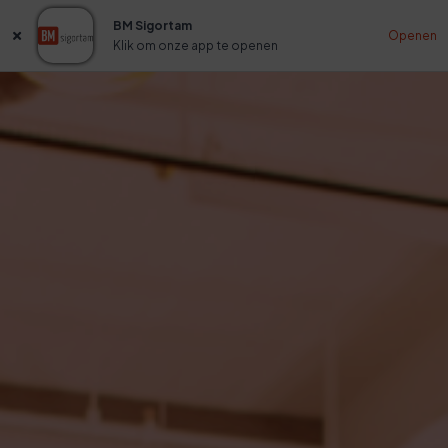
BM Sigortam
Openen
Klik om onze app te openen