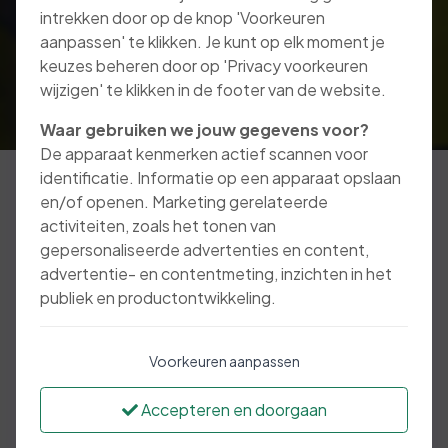
intrekken door op de knop 'Voorkeuren
aanpassen' te klikken. Je kunt op elk moment je
keuzes beheren door op 'Privacy voorkeuren
wijzigen' te klikken in de footer van de website.
Waar gebruiken we jouw gegevens voor?
De apparaat kenmerken actief scannen voor
identificatie. Informatie op een apparaat opslaan
en/of openen. Marketing gerelateerde
activiteiten, zoals het tonen van
De Schadeverzekering voor werknemers gaat
gepersonaliseerde advertenties en content,
verder waar de Aansprakelijkheidsverzekering
advertentie- en contentmeting, inzichten in het
voor bedrijven (AVB) stopt. Iedere
publiek en productontwikkeling.
ondernemer is verplicht zich als goed
werkgever te gedragen. Dit gaat verder dan
alleen veilige werkomstandigheden.
Voorkeuren aanpassen
De Schadeverzekering voor Werknemers dekt
Accepteren en doorgaan
de schade van een werknemer door
ongevallen die plaats vinden tijdens de