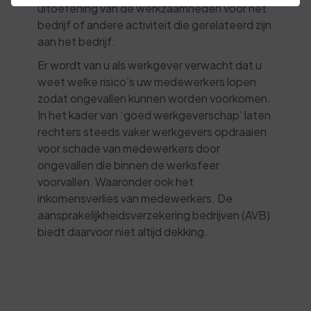
uitoefening van de werkzaamheden voor het
bedrijf of andere activiteit die gerelateerd zijn
aan het bedrijf.
Er wordt van u als werkgever verwacht dat u
weet welke risico’s uw medewerkers lopen
zodat ongevallen kunnen worden voorkomen.
In het kader van ‘goed werkgeverschap’ laten
rechters steeds vaker werkgevers opdraaien
voor schade van medewerkers door
ongevallen die binnen de werksfeer
voorvallen. Waaronder ook het
inkomensverlies van medewerkers. De
aansprakelijkheidsverzekering bedrijven (AVB)
biedt daarvoor niet altijd dekking.