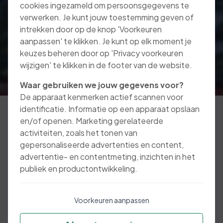
cookies ingezameld om persoonsgegevens te
verwerken. Je kunt jouw toestemming geven of
intrekken door op de knop 'Voorkeuren
aanpassen' te klikken. Je kunt op elk moment je
keuzes beheren door op 'Privacy voorkeuren
wijzigen' te klikken in de footer van de website.
Waar gebruiken we jouw gegevens voor?
De apparaat kenmerken actief scannen voor
identificatie. Informatie op een apparaat opslaan
en/of openen. Marketing gerelateerde
activiteiten, zoals het tonen van
We zijn met z’n allen
gepersonaliseerde advertenties en content,
vaak en veel onderweg.
advertentie- en contentmeting, inzichten in het
publiek en productontwikkeling.
Dit zorgt dagelijks voor ongevallen. Soms met
Voorkeuren aanpassen
ernstige gevolgen, maar gelukkig vaak ook
met alleen materiële schade. Een schade kan