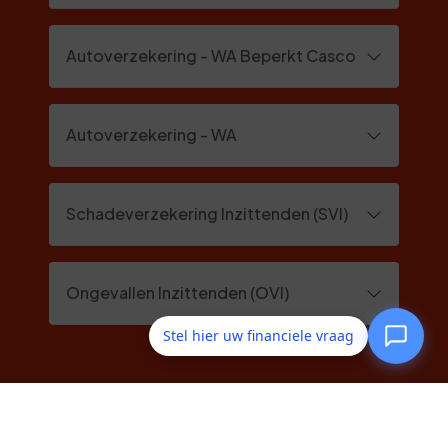
Autoverzekering - WA Beperkt Casco
Autoverzekering - WA
Schadeverzekering Inzittenden (SVI)
Ongevallen Inzittenden (OVI)
Stel hier uw financiele vraag