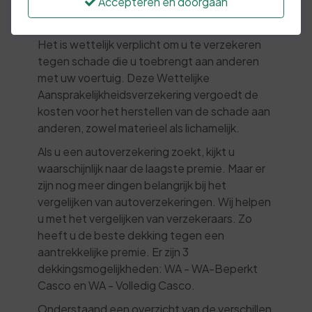
Accepteren en doorgaan
al snel in de papieren lopen, voor uzelf en de
tegenpartij.
Het is wettelijk verplicht om u te verzekeren
tegen schade die u toebrengt aan anderen
met uw voertuig. Deze Wettelijke
Aansprakelijkheidsverzekering vergoedt de
kosten voor het herstellen van de schade aan
anderen, zowel materieel als lichamelijk.
Als u een autoverzekering zoekt, kijkt u
waarschijnlijk naar de laagste premie. Maar er
zijn nog meer dingen belangrijk bij het
vergelijken van autoverzekeringen. Wij helpen
u met het vergelijken van verzekeraars. Zo
heeft u de beste dekking tegen een
aantrekkelijke premie. Er zijn 3
dekkingsmogelijkheden: WA - WA-Beperkt
Casco en WA - Volledig Casco.
Onderstaand een overzicht van de verschillen