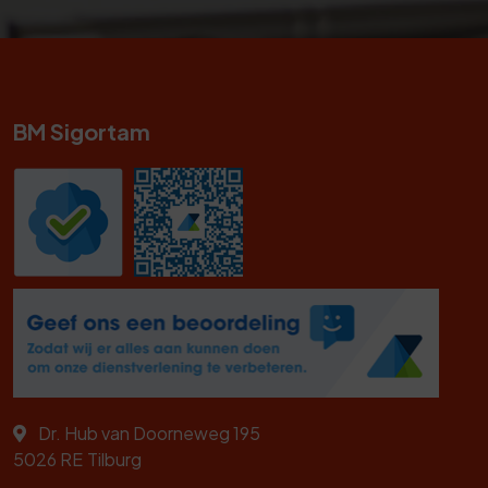
BM Sigortam
Dr. Hub van Doorneweg 195
5026 RE
Tilburg