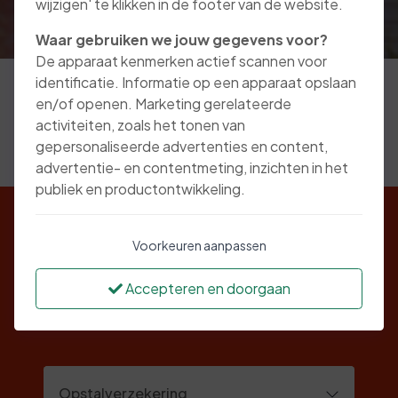
wijzigen' te klikken in de footer van de website.
Waar gebruiken we jouw gegevens voor?
De apparaat kenmerken actief scannen voor
identificatie. Informatie op een apparaat opslaan
en/of openen. Marketing gerelateerde
activiteiten, zoals het tonen van
gepersonaliseerde advertenties en content,
advertentie- en contentmeting, inzichten in het
publiek en productontwikkeling.
Voorkeuren aanpassen
Algemene informatie
Accepteren en doorgaan
over deze verzekering
Opstalverzekering