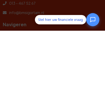
013 - 467 52 67
info@bmsigortam.nl
Stel hier uw financiele vraag
Navigeren
Zorgverzekeringen
Hollanda Sağlık Sigortası
Centraal Beheer
Particulier
Zakelijk
Service
Contact
Volg ons op social media