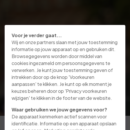
Voor je verder gaat...
Wij en onze partners slaan met jouw toestemming
informatie op jouw apparaat op en gebruiken dit.
Browsegegevens worden door middel van
cookies ingezameld om persoonsgegevens te
verwerken. Je kunt jouw toestemming geven of
intrekken door op de knop 'Voorkeuren
aanpassen' te klikken. Je kunt op elk moment je
keuzes beheren door op 'Privacy voorkeuren
wijzigen' te klikken in de footer van de website.
Waar gebruiken we jouw gegevens voor?
De apparaat kenmerken actief scannen voor
identificatie. Informatie op een apparaat opslaan