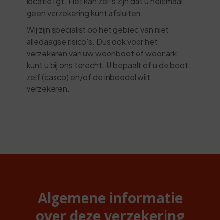
locatie ligt. Het kan zelfs zijn dat u helemaal
geen verzekering kunt afsluiten.
Wij zijn specialist op het gebied van niet
alledaagse risico's. Dus ook voor het
verzekeren van uw woonboot of woonark
kunt u bij ons terecht. U bepaalt of u de boot
zelf (casco) en/of de inboedel wilt
verzekeren.
Algemene informatie
over deze verzekering