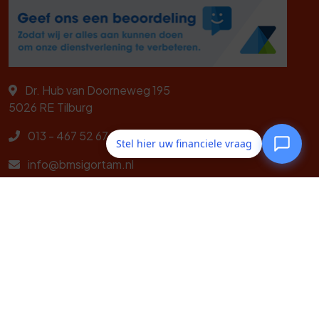
Dr. Hub van Doorneweg 195
5026 RE
Tilburg
013 - 467 52 67
Stel hier uw financiele vraag
info@bmsigortam.nl
Navigeren
Zorgverzekeringen
Hollanda Sağlık Sigortası
Centraal Beheer
Particulier