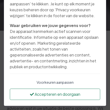
aanpassen' te klikken. Je kunt op elk moment je
keuzes beheren door op 'Privacy voorkeuren
wijzigen' te klikken in de footer van de website.
Waar gebruiken we jouw gegevens voor?
De apparaat kenmerken actief scannen voor
identificatie. Informatie op een apparaat opslaan
en/of openen. Marketing gerelateerde
activiteiten, zoals het tonen van
Wilt u een bedrijf overnemen? Een mooie kans
gepersonaliseerde advertenties en content,
om als ondernemer aan de slag te gaan, groei
advertentie- en contentmeting, inzichten in het
van uw bedrijf te realiseren of uw marktpositie
publiek en productontwikkeling.
te vergroten.
Voorkeuren aanpassen
De meeste ondernemers willen het liefst een eigen
Accepteren en doorgaan
bedrijf starten. Maar soms is het slim om een
bestaand bedrijf over te nemen. Laat u daarom goed
adviseren wat in uw situatie de beste oplossing is. Wij