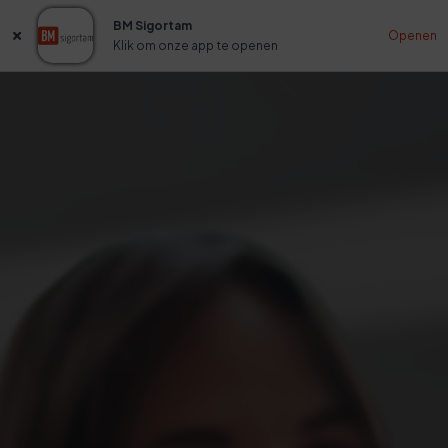
BM Sigortam
Openen
Klik om onze app te openen